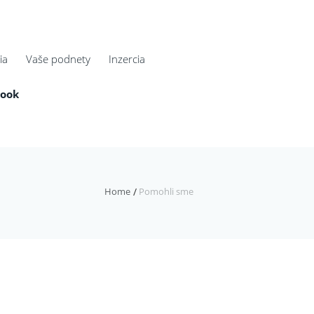
ia
Vaše podnety
Inzercia
book
Home
Pomohli sme