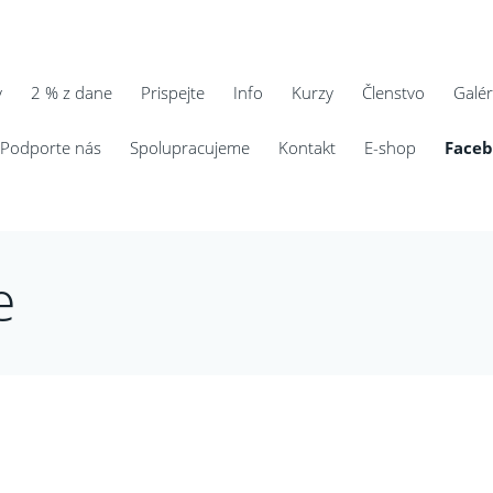
y
2 % z dane
Prispejte
Info
Kurzy
Členstvo
Galér
Podporte nás
Spolupracujeme
Kontakt
E-shop
Face
e