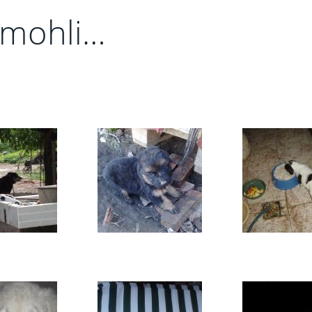
omohli…