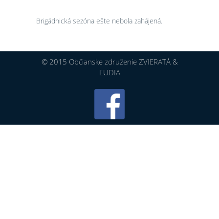
Brigádnická sezóna ešte nebola zahájená.
© 2015 Občianske združenie ZVIERATÁ &
ĽUDIA