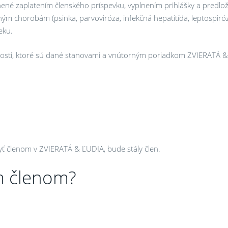
ené zaplatením členského príspevku, vyplnením prihlášky a predlo
ým chorobám (psinka, parvoviróza, infekčná hepatitída, leptospiróz
eku.
nnosti, ktoré sú dané stanovami a vnútorným poriadkom ZVIERATÁ 
yť členom v ZVIERATÁ & ĽUDIA, bude stály člen.
m členom?