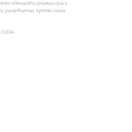
žením očkovacieho preukazu psa s
a, parainfluenza). Výnimku tvoria
& ĽUDIA.