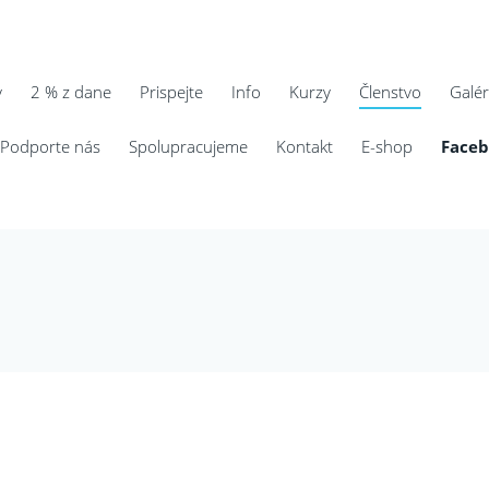
y
2 % z dane
Prispejte
Info
Kurzy
Členstvo
Galér
Podporte nás
Spolupracujeme
Kontakt
E-shop
Face