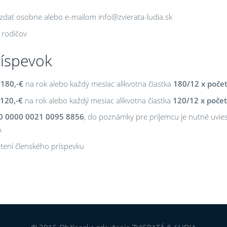
zdať osobne alebo e-mailom info@zvierata-ludia.sk
 rodičov
ríspevok
:
180,-€
na rok alebo každý mesiac alikvotna čiastka
180/12 x poče
120,-€
na rok alebo každý mesiac alikvotna čiastka
120/12 x poče
0 0000 0021 0095 8856
, do poznámky pre príjemcu je nutné uvies
A
atení členského príspevku