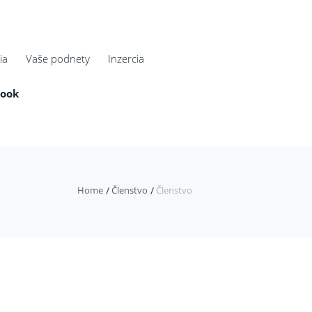
ia
Vaše podnety
Inzercia
book
Home
Členstvo
Členstvo