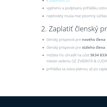
k stiahnutiu tu
vyplnenú a podpísanú prihlášku odov
neplnoletý musia mat písomný súhlas
2. Zaplatiť členský p
členský príspevok pre
nového člena
členský príspevok pre
stáleho člena
:
môžete ho uhradiť na účet
SK34 833
mieste vedeniu OZ ZVIERATÁ & ĽUDI
prihláška sa stáva platnou až po zapl