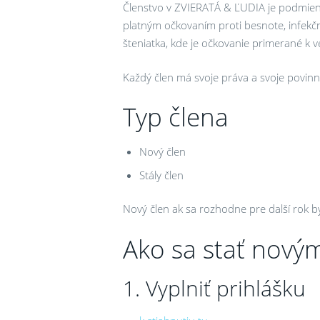
Členstvo v ZVIERATÁ & ĽUDIA je podmien
platným očkovaním proti besnote, infekčn
šteniatka, kde je očkovanie primerané k v
Každý člen má svoje práva a svoje povi
Typ člena
Nový člen
Stály člen
Nový člen ak sa rozhodne pre další rok b
Ako sa stať nový
1. Vyplniť prihlášku