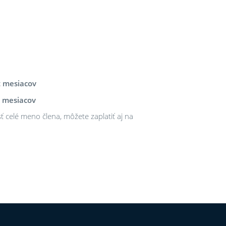
t mesiacov
t mesiacov
ť celé meno člena, môžete zaplatiť aj na