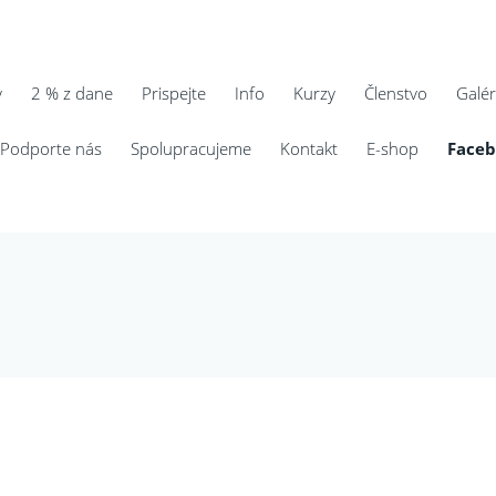
y
2 % z dane
Prispejte
Info
Kurzy
Členstvo
Galér
Podporte nás
Spolupracujeme
Kontakt
E-shop
Face