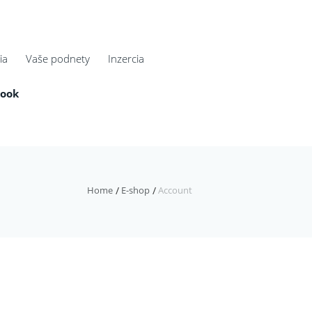
ia
Vaše podnety
Inzercia
book
Home
E-shop
Account